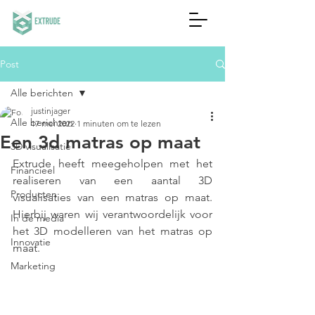
Post
Alle berichten
justinjager
Alle berichten
17 mei 2022
1 minuten om te lezen
Een 3d matras op maat
3D visualisatie
Extrude heeft meegeholpen met het 
Financieel
realiseren van een aantal 3D 
Producten
visualisaties van een matras op maat. 
Hierbij waren wij verantwoordelijk voor 
In de media
het 3D modelleren van het matras op 
Innovatie
maat. 
Marketing