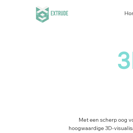
Ho
3
Met een scherp oog vo
hoogwaardige 3D-visualis