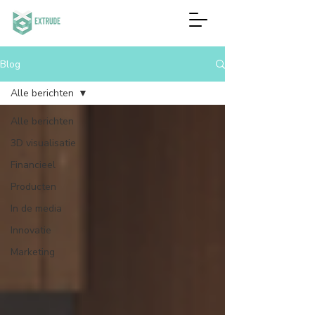
Blog
Alle berichten
Alle berichten
3D visualisatie
Financieel
Producten
In de media
Innovatie
Marketing