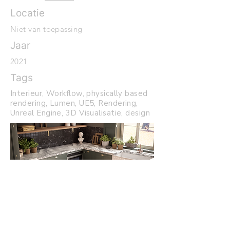
Locatie
Niet van toepassing
Jaar
2021
Tags
Interieur, Workflow, physically based
rendering, Lumen, UE5, Rendering,
Unreal Engine, 3D Visualisatie, design