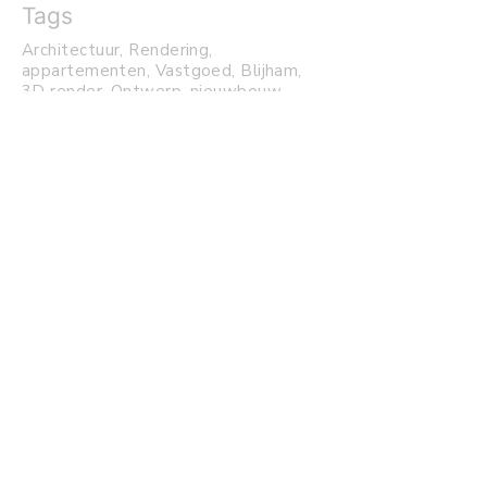
Tags
Architectuur, Rendering,
appartementen, Vastgoed, Blijham,
3D render, Ontwerp, nieuwbouw.