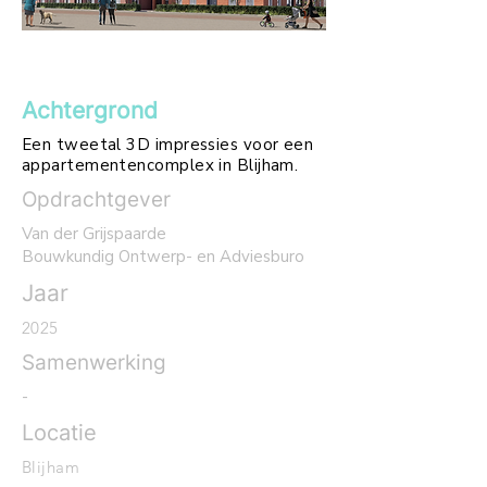
Achtergrond
Een tweetal 3D impressies voor een
appartementencomplex in Blijham.
Opdrachtgever
Van der Grijspaarde
Bouwkundig Ontwerp- en Adviesburo
Jaar
2025
Samenwerking
-
Locatie
Blijham